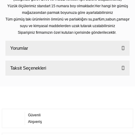
Yüzük ölçülerimiz standart 15 numara boy olmaktadır.Her hangi bir gümüş
mağazasından parmak boyunuza göre ayarlatabilirsiniz
Tüm gümüş takı ürünlerinin ömrünü ve parlaklığını su,parfüm,sabun,çamaşır
suyu ve kimyasal maddelerden uzak tutarak uzatabilirsiniz
Siparişiniz firmamızın özel kutuları içerisinde gönderilecektir.
Yorumlar
Taksit Seçenekleri
Bu ürüne ilk yorumu siz yapın!
Yorum Yaz
Güvenli
Alışveriş