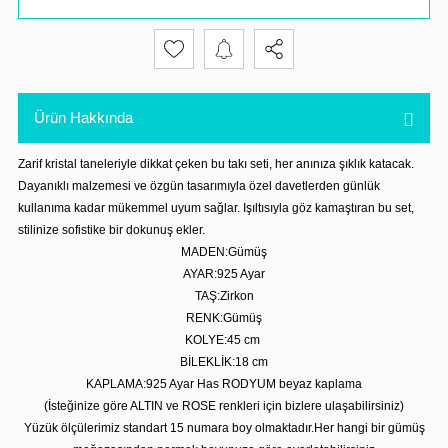
Ürün Hakkında
Zarif kristal taneleriyle dikkat çeken bu takı seti, her anınıza şıklık katacak.
Dayanıklı malzemesi ve özgün tasarımıyla özel davetlerden günlük
kullanıma kadar mükemmel uyum sağlar. Işıltısıyla göz kamaştıran bu set,
stilinize sofistike bir dokunuş ekler.
MADEN:Gümüş
AYAR:925 Ayar
TAŞ:Zirkon
RENK:Gümüş
KOLYE:45 cm
BİLEKLİK:18 cm
KAPLAMA:925 Ayar Has RODYUM beyaz kaplama
(İsteğinize göre ALTIN ve ROSE renkleri için bizlere ulaşabilirsiniz)
Yüzük ölçülerimiz standart 15 numara boy olmaktadır.Her hangi bir gümüş