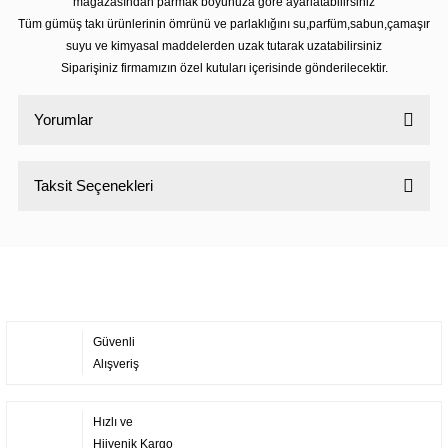
mağazasından parmak boyunuza göre ayarlatabilirsiniz
Tüm gümüş takı ürünlerinin ömrünü ve parlaklığını su,parfüm,sabun,çamaşır
suyu ve kimyasal maddelerden uzak tutarak uzatabilirsiniz
Siparişiniz firmamızın özel kutuları içerisinde gönderilecektir.
Yorumlar
Taksit Seçenekleri
Bu ürüne ilk yorumu siz yapın!
Yorum Yaz
Güvenli
Alışveriş
Hızlı ve
Hijyenik Kargo