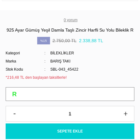
0 yorum
925 Ayar Gümüş Yeşil Damla Taşlı Zincir Harfli Su Yolu Bileklik R
2.750,00 TL
2.338,88 TL
%15
Kategori
BİLEKLİKLER
Marka
BARIŞ TAKI
Stok Kodu
SBL-043_45422
*216,48 TL den başlayan taksitlerle!
SEPETE EKLE