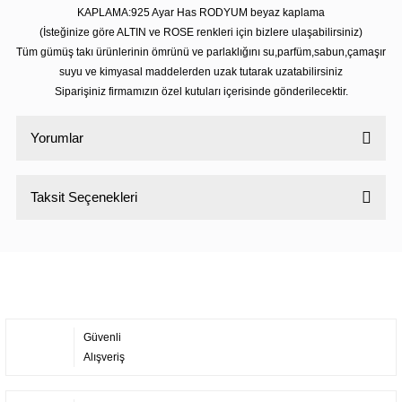
KAPLAMA:925 Ayar Has RODYUM beyaz kaplama
(İsteğinize göre ALTIN ve ROSE renkleri için bizlere ulaşabilirsiniz)
Tüm gümüş takı ürünlerinin ömrünü ve parlaklığını su,parfüm,sabun,çamaşır
suyu ve kimyasal maddelerden uzak tutarak uzatabilirsiniz
Siparişiniz firmamızın özel kutuları içerisinde gönderilecektir.
Yorumlar
Taksit Seçenekleri
Bu ürüne ilk yorumu siz yapın!
Yorum Yaz
Güvenli
Alışveriş