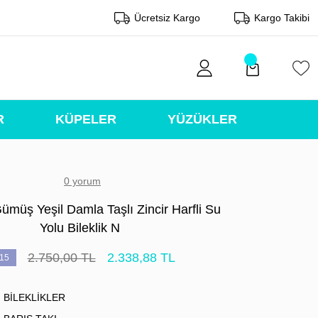
Ücretsiz Kargo
Kargo Takibi
R
KÜPELER
YÜZÜKLER
0 yorum
ümüş Yeşil Damla Taşlı Zincir Harfli Su
Yolu Bileklik N
2.750,00 TL
2.338,88 TL
15
BİLEKLİKLER