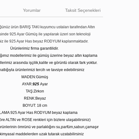
Yorumlar
Taksit Seçenekleri
ünüz ürün BARIŞ TAKI kuyumcu ustaları tarafından Altın
tesinde 925 Ayar Gümüş ile yapılarak üzeri son teknoloji
miz ile 925 Ayar Has beyaz RODYUM kaplanmaktadır.
Ürünlerimiz firma garantilidir.
tığımız modellerimiz ile gümüş üzerine beyaz altın kaplama
erimiz arasında işçilik,kalite ve görüntü olarak fark yoktur.
atlığıyla ürünlerimizi tercih ve tavsiye edebilirsiniz
MADEN:Gümüş
AYAR:
925
Ayar
TAŞ:Zirkon
RENK:Beyaz
BOYUT: 18 cm
LAMA:925 Ayar Has RODYUM beyaz kaplama
öre ALTIN ve ROSE renkleri için bizlere ulaşabilirsiniz)
rünlerinin ömrünü ve parlaklığını su,parfüm,sabun,çamaşır
kimyasal maddelerden uzak tutarak uzatabilirsiniz