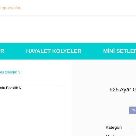
mpanyalar
ER
HAYALET KOLYELER
MİNİ SETLE
lu Bileklik N
925 Ayar G
%
Kategori