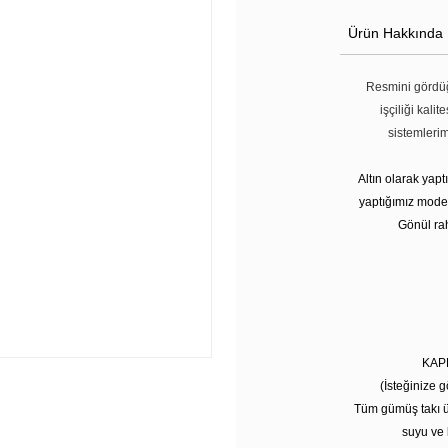
Ürün Hakkında
Resmini gördüğ
işçiliği kali
sistemleri
Altın olarak yap
yaptığımız modell
Gönül rah
KAP
(İsteğinize g
Tüm gümüş takı ü
suyu ve 