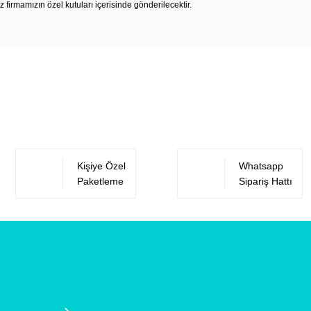
z firmamızın özel kutuları içerisinde gönderilecektir.
Bu ürüne ilk yorumu siz yapın!
Yorum Yaz
Kişiye Özel
Whatsapp
Paketleme
Sipariş Hattı