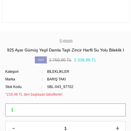
0 yorum
925 Ayar Gümüş Yeşil Damla Taşlı Zincir Harfli Su Yolu Bileklik I
2.750,00 TL
2.338,88 TL
%15
Kategori
BİLEKLİKLER
Marka
BARIŞ TAKI
Stok Kodu
SBL-043_97702
*216,48 TL den başlayan taksitlerle!