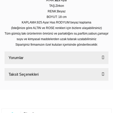
AYAR:
925
Ayar
TAŞ:Zirkon
RENK:Beyaz
BOYUT: 18 cm
KAPLAMA:925 Ayar Has RODYUM beyaz kaplama
(İsteğinize göre ALTIN ve ROSE renkleri için bizlere ulaşabilirsiniz)
Tüm gümüş takı ürünlerinin ömrünü ve parlaklığını su,parfüm,sabun,çamaşır
suyu ve kimyasal maddelerden uzak tutarak uzatabilirsiniz
Siparişiniz firmamızın özel kutuları içerisinde gönderilecektir.
Yorumlar
Taksit Seçenekleri
Bu ürüne ilk yorumu siz yapın!
Yorum Yaz