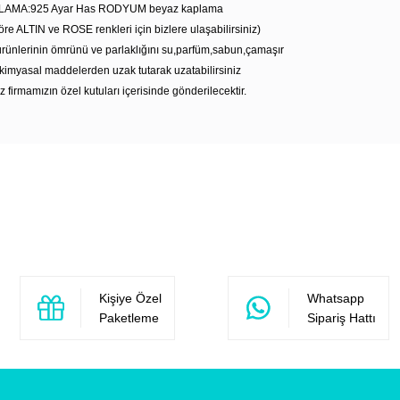
LAMA:925 Ayar Has RODYUM beyaz kaplama
öre ALTIN ve ROSE renkleri için bizlere ulaşabilirsiniz)
rünlerinin ömrünü ve parlaklığını su,parfüm,sabun,çamaşır
kimyasal maddelerden uzak tutarak uzatabilirsiniz
z firmamızın özel kutuları içerisinde gönderilecektir.
Bu ürüne ilk yorumu siz yapın!
Yorum Yaz
Kişiye Özel
Whatsapp
Paketleme
Sipariş Hattı