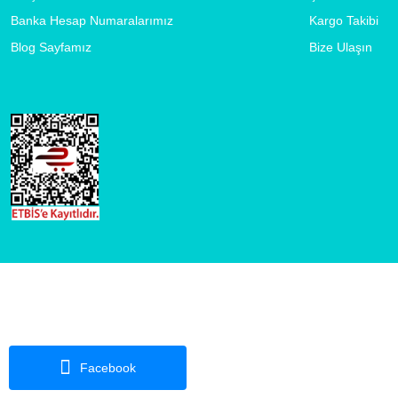
Banka Hesap Numaralarımız
Kargo Takibi
Blog Sayfamız
Bize Ulaşın
Facebook