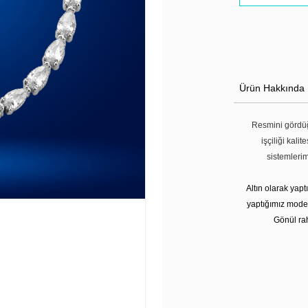
Ürün Hakkında
Resmini gördüğ
işçiliği kali
sistemleri
Altın olarak yap
yaptığımız modell
Gönül rah