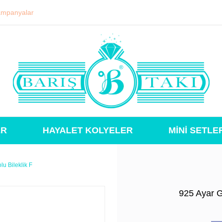
mpanyalar
ER
HAYALET KOLYELER
MİNİ SETLE
lu Bileklik F
925 Ayar G