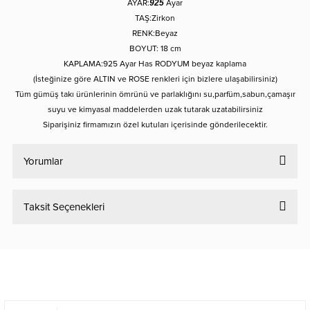
AYAR:
925
Ayar
TAŞ:Zirkon
RENK:Beyaz
BOYUT: 18 cm
KAPLAMA:925 Ayar Has RODYUM beyaz kaplama
(İsteğinize göre ALTIN ve ROSE renkleri için bizlere ulaşabilirsiniz)
Tüm gümüş takı ürünlerinin ömrünü ve parlaklığını su,parfüm,sabun,çamaşır
suyu ve kimyasal maddelerden uzak tutarak uzatabilirsiniz
Siparişiniz firmamızın özel kutuları içerisinde gönderilecektir.
Yorumlar
Taksit Seçenekleri
Bu ürüne ilk yorumu siz yapın!
Yorum Yaz