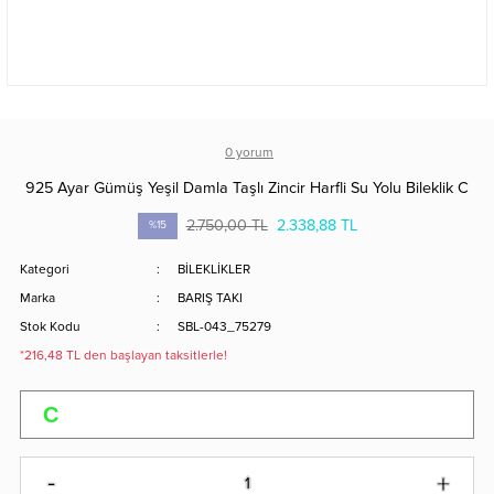
0 yorum
925 Ayar Gümüş Yeşil Damla Taşlı Zincir Harfli Su Yolu Bileklik C
2.750,00 TL
2.338,88 TL
%15
Kategori
BİLEKLİKLER
Marka
BARIŞ TAKI
Stok Kodu
SBL-043_75279
*216,48 TL den başlayan taksitlerle!