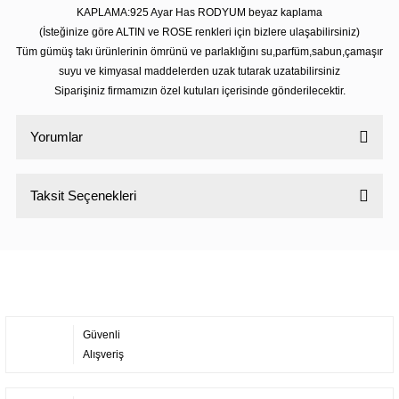
KAPLAMA:925 Ayar Has RODYUM beyaz kaplama
(İsteğinize göre ALTIN ve ROSE renkleri için bizlere ulaşabilirsiniz)
Tüm gümüş takı ürünlerinin ömrünü ve parlaklığını su,parfüm,sabun,çamaşır
suyu ve kimyasal maddelerden uzak tutarak uzatabilirsiniz
Siparişiniz firmamızın özel kutuları içerisinde gönderilecektir.
Yorumlar
Taksit Seçenekleri
Bu ürüne ilk yorumu siz yapın!
Yorum Yaz
Güvenli
Alışveriş