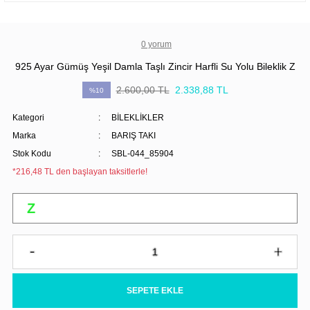
0 yorum
925 Ayar Gümüş Yeşil Damla Taşlı Zincir Harfli Su Yolu Bileklik Z
2.600,00 TL
2.338,88 TL
%10
Kategori
BİLEKLİKLER
Marka
BARIŞ TAKI
Stok Kodu
SBL-044_85904
*216,48 TL den başlayan taksitlerle!
SEPETE EKLE