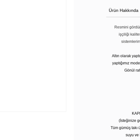
Ürün Hakkında
Resmini gördüğ
işçiliği kali
sistemleri
Altın olarak yap
yaptığımız modell
Gönül rah
KAP
(İsteğinize g
Tüm gümüş takı ü
suyu ve 