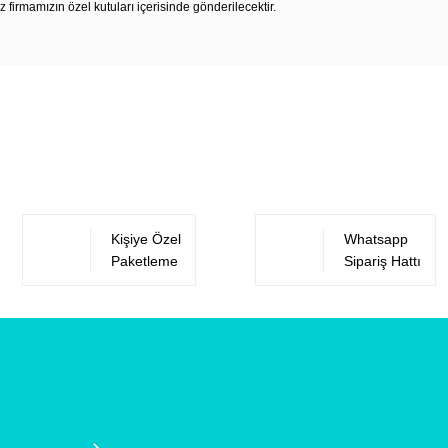
z firmamızın özel kutuları içerisinde gönderilecektir.
Bu ürüne ilk yorumu siz yapın!
Yorum Yaz
Kişiye Özel
Whatsapp
Paketleme
Sipariş Hattı