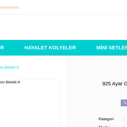
mpanyalar
ER
HAYALET KOLYELER
MİNİ SETLE
lu Bileklik N
925 Ayar G
%
Kategori