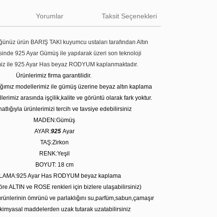
Yorumlar
Taksit Seçenekleri
ünüz ürün BARIŞ TAKI kuyumcu ustaları tarafından Altın
tesinde 925 Ayar Gümüş ile yapılarak üzeri son teknoloji
miz ile 925 Ayar Has beyaz RODYUM kaplanmaktadır.
Ürünlerimiz firma garantilidir.
tığımız modellerimiz ile gümüş üzerine beyaz altın kaplama
erimiz arasında işçilik,kalite ve görüntü olarak fark yoktur.
atlığıyla ürünlerimizi tercih ve tavsiye edebilirsiniz
MADEN:Gümüş
AYAR:
925
Ayar
TAŞ:Zirkon
RENK:Yeşil
BOYUT: 18 cm
LAMA:925 Ayar Has RODYUM beyaz kaplama
öre ALTIN ve ROSE renkleri için bizlere ulaşabilirsiniz)
rünlerinin ömrünü ve parlaklığını su,parfüm,sabun,çamaşır
kimyasal maddelerden uzak tutarak uzatabilirsiniz