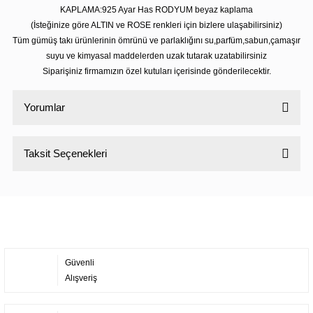
KAPLAMA:925 Ayar Has RODYUM beyaz kaplama
(İsteğinize göre ALTIN ve ROSE renkleri için bizlere ulaşabilirsiniz)
Tüm gümüş takı ürünlerinin ömrünü ve parlaklığını su,parfüm,sabun,çamaşır
suyu ve kimyasal maddelerden uzak tutarak uzatabilirsiniz
Siparişiniz firmamızın özel kutuları içerisinde gönderilecektir.
Yorumlar
Taksit Seçenekleri
Bu ürüne ilk yorumu siz yapın!
Yorum Yaz
Güvenli
Alışveriş