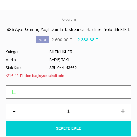
0 yorum
925 Ayar Gümüş Yeşil Damla Taşlı Zincir Harfli Su Yolu Bileklik L
2.600,00 TL
2.338,88 TL
%10
Kategori
BİLEKLİKLER
Marka
BARIŞ TAKI
Stok Kodu
SBL-044_43660
*216,48 TL den başlayan taksitlerle!
SEPETE EKLE