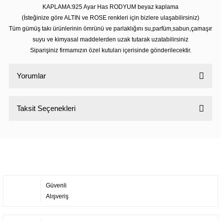
KAPLAMA:925 Ayar Has RODYUM beyaz kaplama
(İsteğinize göre ALTIN ve ROSE renkleri için bizlere ulaşabilirsiniz)
Tüm gümüş takı ürünlerinin ömrünü ve parlaklığını su,parfüm,sabun,çamaşır
suyu ve kimyasal maddelerden uzak tutarak uzatabilirsiniz
Siparişiniz firmamızın özel kutuları içerisinde gönderilecektir.
Yorumlar
Taksit Seçenekleri
Bu ürüne ilk yorumu siz yapın!
Yorum Yaz
Güvenli
Alışveriş