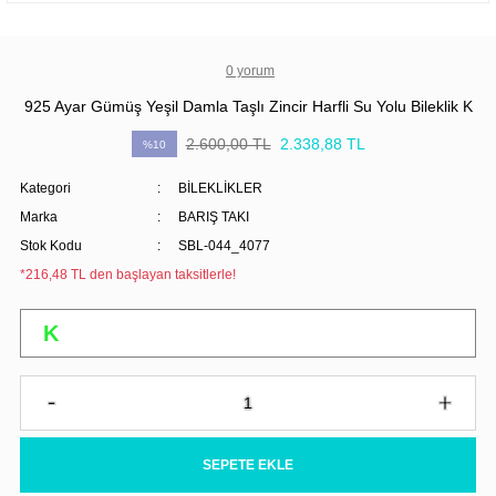
0 yorum
925 Ayar Gümüş Yeşil Damla Taşlı Zincir Harfli Su Yolu Bileklik K
2.600,00 TL
2.338,88 TL
%10
Kategori
BİLEKLİKLER
Marka
BARIŞ TAKI
Stok Kodu
SBL-044_4077
*216,48 TL den başlayan taksitlerle!
SEPETE EKLE