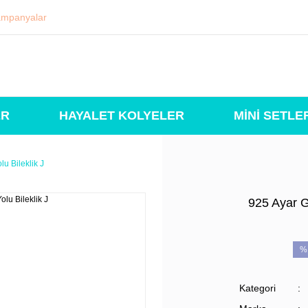
mpanyalar
ER
HAYALET KOLYELER
MİNİ SETLE
u Bileklik J
925 Ayar G
%
Kategori