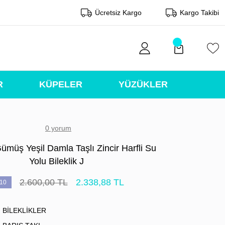
Ücretsiz Kargo
Kargo Takibi
R
KÜPELER
YÜZÜKLER
0 yorum
ümüş Yeşil Damla Taşlı Zincir Harfli Su
Yolu Bileklik J
2.600,00 TL
2.338,88 TL
10
BİLEKLİKLER