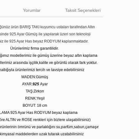
Yorumlar
Taksit Seçenekleri
ünüz ürün BARIŞ TAKI kuyumcu ustaları tarafından Altın
tesinde 925 Ayar Gümüş ile yapılarak üzeri son teknoloji
miz ile 925 Ayar Has beyaz RODYUM kaplanmaktadır.
Ürünlerimiz firma garantilidir.
tığımız modellerimiz ile gümüş üzerine beyaz altın kaplama
erimiz arasında işçilik,kalite ve görüntü olarak fark yoktur.
atlığıyla ürünlerimizi tercih ve tavsiye edebilirsiniz
MADEN:Gümüş
AYAR:
925
Ayar
TAŞ:Zirkon
RENK:Yeşil
BOYUT: 18 cm
LAMA:925 Ayar Has RODYUM beyaz kaplama
öre ALTIN ve ROSE renkleri için bizlere ulaşabilirsiniz)
rünlerinin ömrünü ve parlaklığını su,parfüm,sabun,çamaşır
kimyasal maddelerden uzak tutarak uzatabilirsiniz