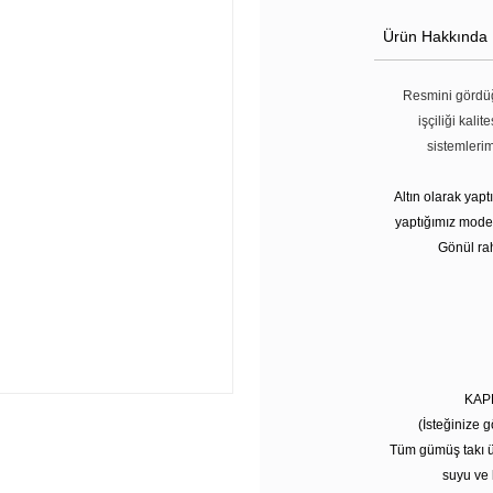
Ürün Hakkında
Resmini gördüğ
işçiliği kali
sistemleri
Altın olarak yap
yaptığımız modell
Gönül rah
KAP
(İsteğinize g
Tüm gümüş takı ü
suyu ve 