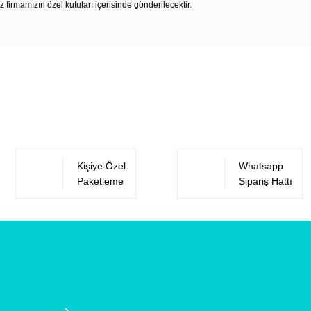
z firmamızın özel kutuları içerisinde gönderilecektir.
Bu ürüne ilk yorumu siz yapın!
Yorum Yaz
Kişiye Özel
Whatsapp
Paketleme
Sipariş Hattı