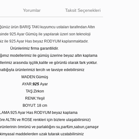
Yorumlar
Taksit Seçenekleri
ünüz ürün BARIŞ TAKI kuyumcu ustaları tarafından Altın
tesinde 925 Ayar Gümüş ile yapılarak üzeri son teknoloji
miz ile 925 Ayar Has beyaz RODYUM kaplanmaktadır.
Ürünlerimiz firma garantilidir.
tığımız modellerimiz ile gümüş üzerine beyaz altın kaplama
erimiz arasında işçilik,kalite ve görüntü olarak fark yoktur.
atlığıyla ürünlerimizi tercih ve tavsiye edebilirsiniz
MADEN:Gümüş
AYAR:
925
Ayar
TAŞ:Zirkon
RENK:Yeşil
BOYUT: 18 cm
LAMA:925 Ayar Has RODYUM beyaz kaplama
öre ALTIN ve ROSE renkleri için bizlere ulaşabilirsiniz)
rünlerinin ömrünü ve parlaklığını su,parfüm,sabun,çamaşır
kimyasal maddelerden uzak tutarak uzatabilirsiniz