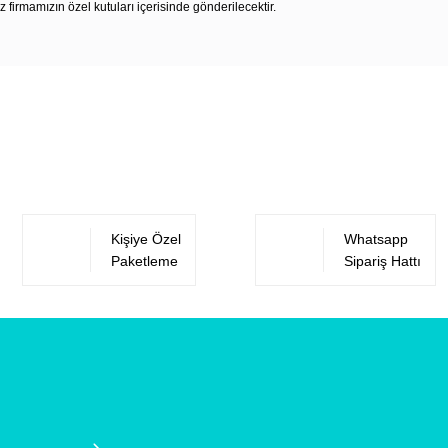
z firmamızın özel kutuları içerisinde gönderilecektir.
Bu ürüne ilk yorumu siz yapın!
Yorum Yaz
Kişiye Özel
Whatsapp
Paketleme
Sipariş Hattı