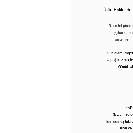
Ürün Hakkında
Resmini gördüğ
işçiliği kali
sistemleri
Altın olarak yap
yaptığımız modell
Gönül rah
KAP
(İsteğinize g
Tüm gümüş takı ü
suyu ve 