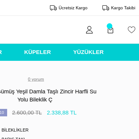
Ücretsiz Kargo
Kargo Takibi
R
KÜPELER
YÜZÜKLER
0 yorum
ümüş Yeşil Damla Taşlı Zincir Harfli Su
Yolu Bileklik Ç
2.600,00 TL
2.338,88 TL
10
BİLEKLİKLER