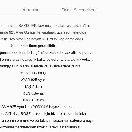
Yorumlar
Taksit Seçenekleri
ünüz ürün BARIŞ TAKI kuyumcu ustaları tarafından Altın
tesinde 925 Ayar Gümüş ile yapılarak üzeri son teknoloji
miz ile 925 Ayar Has beyaz RODYUM kaplanmaktadır.
Ürünlerimiz firma garantilidir.
tığımız modellerimiz ile gümüş üzerine beyaz altın kaplama
erimiz arasında işçilik,kalite ve görüntü olarak fark yoktur.
atlığıyla ürünlerimizi tercih ve tavsiye edebilirsiniz
MADEN:Gümüş
AYAR:925 Ayar
TAŞ:Zirkon
RENK:Beyaz
BOYUT: 18 cm
LAMA:925 Ayar Has RODYUM beyaz kaplama
öre ALTIN ve ROSE renkleri için bizlere ulaşabilirsiniz)
rünlerinin ömrünü ve parlaklığını su,parfüm,sabun,çamaşır
kimyasal maddelerden uzak tutarak uzatabilirsiniz