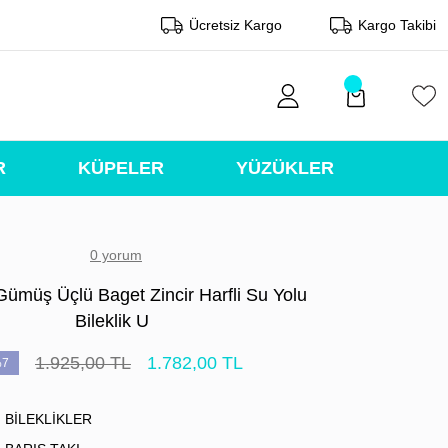
Ücretsiz Kargo
Kargo Takibi
R
KÜPELER
YÜZÜKLER
0 yorum
Gümüş Üçlü Baget Zincir Harfli Su Yolu
Bileklik U
1.925,00 TL
1.782,00 TL
7
BİLEKLİKLER