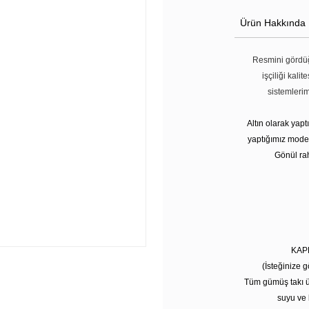
Ürün Hakkında
Resmini gördüğ
işçiliği kali
sistemleri
Altın olarak yap
yaptığımız modell
Gönül rah
KAP
(İsteğinize g
Tüm gümüş takı ü
suyu ve 