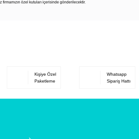
z firmamızın özel kutuları içerisinde gönderilecektir.
Bu ürüne ilk yorumu siz yapın!
Yorum Yaz
Kişiye Özel
Whatsapp
Paketleme
Sipariş Hattı