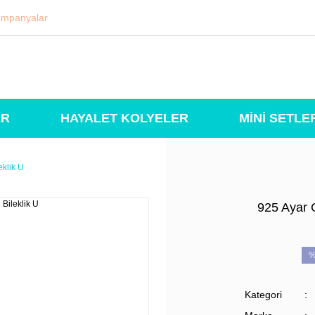
mpanyalar
ER
HAYALET KOLYELER
MİNİ SETLE
eklik U
925 Ayar 
%
Kategori