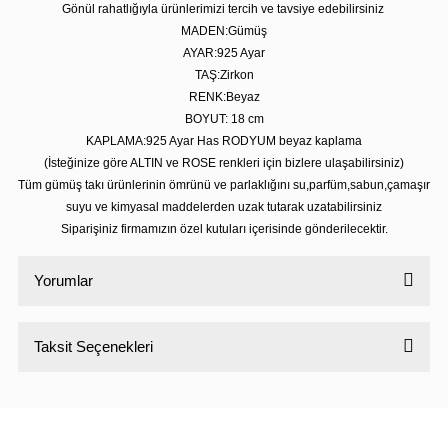
Gönül rahatlığıyla ürünlerimizi tercih ve tavsiye edebilirsiniz
MADEN:Gümüş
AYAR:925 Ayar
TAŞ:Zirkon
RENK:Beyaz
BOYUT: 18 cm
KAPLAMA:925 Ayar Has RODYUM beyaz kaplama
(İsteğinize göre ALTIN ve ROSE renkleri için bizlere ulaşabilirsiniz)
Tüm gümüş takı ürünlerinin ömrünü ve parlaklığını su,parfüm,sabun,çamaşır
suyu ve kimyasal maddelerden uzak tutarak uzatabilirsiniz
Siparişiniz firmamızın özel kutuları içerisinde gönderilecektir.
Yorumlar
Taksit Seçenekleri
Bu ürüne ilk yorumu siz yapın!
Yorum Yaz