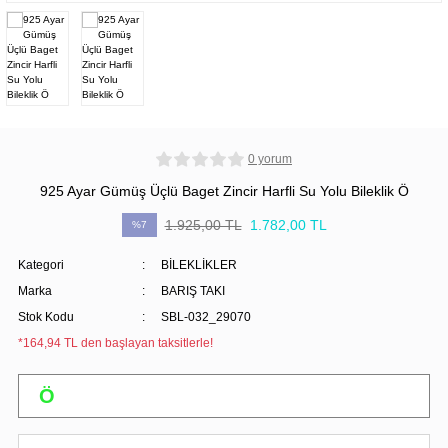
0 yorum
925 Ayar Gümüş Üçlü Baget Zincir Harfli Su Yolu Bileklik Ö
1.925,00 TL
1.782,00 TL
%7
Kategori
BİLEKLİKLER
Marka
BARIŞ TAKI
Stok Kodu
SBL-032_29070
*164,94 TL den başlayan taksitlerle!