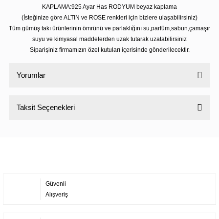
KAPLAMA:925 Ayar Has RODYUM beyaz kaplama
(İsteğinize göre ALTIN ve ROSE renkleri için bizlere ulaşabilirsiniz)
Tüm gümüş takı ürünlerinin ömrünü ve parlaklığını su,parfüm,sabun,çamaşır
suyu ve kimyasal maddelerden uzak tutarak uzatabilirsiniz
Siparişiniz firmamızın özel kutuları içerisinde gönderilecektir.
Yorumlar
Taksit Seçenekleri
Bu ürüne ilk yorumu siz yapın!
Yorum Yaz
Güvenli
Alışveriş