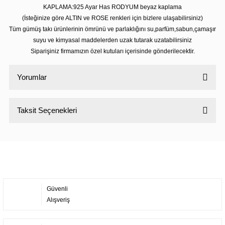
KAPLAMA:925 Ayar Has RODYUM beyaz kaplama
(İsteğinize göre ALTIN ve ROSE renkleri için bizlere ulaşabilirsiniz)
Tüm gümüş takı ürünlerinin ömrünü ve parlaklığını su,parfüm,sabun,çamaşır
suyu ve kimyasal maddelerden uzak tutarak uzatabilirsiniz
Siparişiniz firmamızın özel kutuları içerisinde gönderilecektir.
Yorumlar
Taksit Seçenekleri
Bu ürüne ilk yorumu siz yapın!
Yorum Yaz
Güvenli
Alışveriş