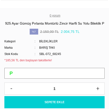
0 yorum
925 Ayar Gümüş Pırlanta Montürlü Zincir Harfli Su Yolu Bileklik P
2.150,00 TL
2.004,75 TL
%7
Kategori
BİLEKLİKLER
Marka
BARIŞ TAKI
Stok Kodu
SBL-072_68245
*185,56 TL den başlayan taksitlerle!
SEPETE EKLE