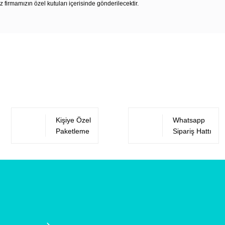
z firmamızın özel kutuları içerisinde gönderilecektir.
Bu ürüne ilk yorumu siz yapın!
Yorum Yaz
Kişiye Özel
Whatsapp
Paketleme
Sipariş Hattı