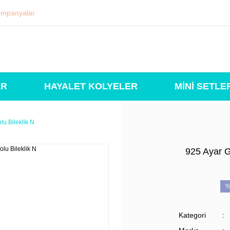
mpanyalar
ER
HAYALET KOLYELER
MİNİ SETLE
lu Bileklik N
925 Ayar G
%
Kategori