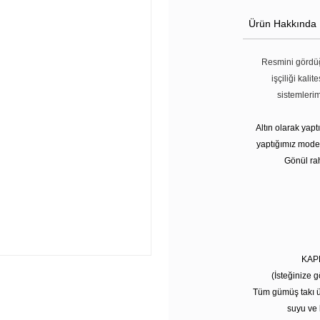
Ürün Hakkında
Resmini gördüğ
işçiliği kali
sistemleri
Altın olarak yap
yaptığımız modell
Gönül rah
KAP
(İsteğinize g
Tüm gümüş takı ü
suyu ve 