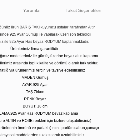
Yorumlar
Taksit Seçenekleri
ünüz ürün BARIŞ TAKI kuyumcu ustaları tarafından Altın
tesinde 925 Ayar Gümüş ile yapılarak üzeri son teknoloji
miz ile 925 Ayar Has beyaz RODYUM kaplanmaktadır.
Ürünlerimiz firma garantilidir.
tığımız modellerimiz ile gümüş üzerine beyaz altın kaplama
erimiz arasında işçilik,kalite ve görüntü olarak fark yoktur.
atlığıyla ürünlerimizi tercih ve tavsiye edebilirsiniz
MADEN:Gümüş
AYAR:925 Ayar
TAŞ:Zirkon
RENK:Beyaz
BOYUT: 18 cm
LAMA:925 Ayar Has RODYUM beyaz kaplama
öre ALTIN ve ROSE renkleri için bizlere ulaşabilirsiniz)
rünlerinin ömrünü ve parlaklığını su,parfüm,sabun,çamaşır
kimyasal maddelerden uzak tutarak uzatabilirsiniz