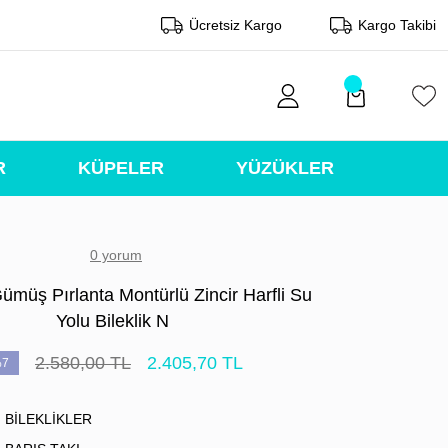
Ücretsiz Kargo
Kargo Takibi
R
KÜPELER
YÜZÜKLER
0 yorum
ümüş Pırlanta Montürlü Zincir Harfli Su
Yolu Bileklik N
2.580,00 TL
2.405,70 TL
7
BİLEKLİKLER