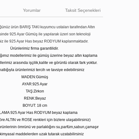
Yorumlar
Taksit Seçenekleri
ünüz ürün BARIŞ TAKI kuyumcu ustaları tarafından Altın
tesinde 925 Ayar Gümüş ile yapılarak üzeri son teknoloji
miz ile 925 Ayar Has beyaz RODYUM kaplanmaktadır.
Ürünlerimiz firma garantilidir.
tığımız modellerimiz ile gümüş üzerine beyaz altın kaplama
erimiz arasında işçilik,kalite ve görüntü olarak fark yoktur.
atlığıyla ürünlerimizi tercih ve tavsiye edebilirsiniz
MADEN:Gümüş
AYAR:925 Ayar
TAŞ:Zirkon
RENK:Beyaz
BOYUT: 18 cm
LAMA:925 Ayar Has RODYUM beyaz kaplama
öre ALTIN ve ROSE renkleri için bizlere ulaşabilirsiniz)
rünlerinin ömrünü ve parlaklığını su,parfüm,sabun,çamaşır
kimyasal maddelerden uzak tutarak uzatabilirsiniz