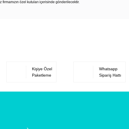
z firmamızın özel kutuları içerisinde gönderilecektir.
Bu ürüne ilk yorumu siz yapın!
Yorum Yaz
Kişiye Özel
Whatsapp
Paketleme
Sipariş Hattı