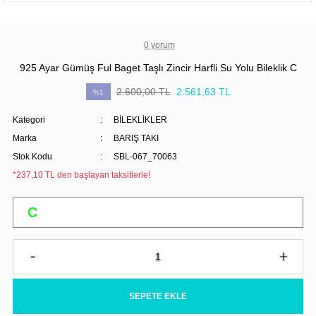
0 yorum
925 Ayar Gümüş Ful Baget Taşlı Zincir Harfli Su Yolu Bileklik C
2.600,00 TL
2.561,63 TL
%1
Kategori
BİLEKLİKLER
Marka
BARIŞ TAKI
Stok Kodu
SBL-067_70063
*237,10 TL den başlayan taksitlerle!
SEPETE EKLE