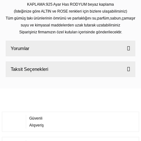
KAPLAMA:925 Ayar Has RODYUM beyaz kaplama
(İsteğinize göre ALTIN ve ROSE renkleri için bizlere ulaşabilirsiniz)
Tüm gümüş takı ürünlerinin ömrünü ve parlaklığını su,parfüm,sabun,çamaşır
suyu ve kimyasal maddelerden uzak tutarak uzatabilirsiniz
Siparişiniz firmamızın özel kutuları içerisinde gönderilecektir.
Yorumlar
Taksit Seçenekleri
Bu ürüne ilk yorumu siz yapın!
Yorum Yaz
Güvenli
Alışveriş