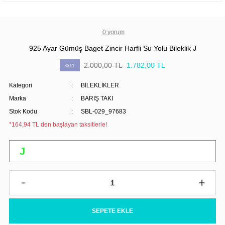
0 yorum
925 Ayar Gümüş Baget Zincir Harfli Su Yolu Bileklik J
2.000,00 TL
1.782,00 TL
%11
Kategori
BİLEKLİKLER
Marka
BARIŞ TAKI
Stok Kodu
SBL-029_97683
*164,94 TL den başlayan taksitlerle!
SEPETE EKLE