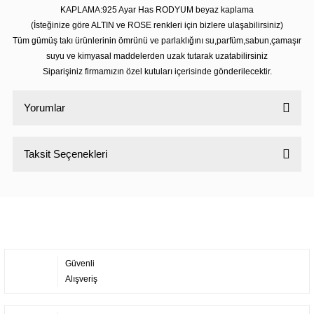
KAPLAMA:925 Ayar Has RODYUM beyaz kaplama
(İsteğinize göre ALTIN ve ROSE renkleri için bizlere ulaşabilirsiniz)
Tüm gümüş takı ürünlerinin ömrünü ve parlaklığını su,parfüm,sabun,çamaşır
suyu ve kimyasal maddelerden uzak tutarak uzatabilirsiniz
Siparişiniz firmamızın özel kutuları içerisinde gönderilecektir.
Yorumlar
Taksit Seçenekleri
Bu ürüne ilk yorumu siz yapın!
Yorum Yaz
Güvenli
Alışveriş