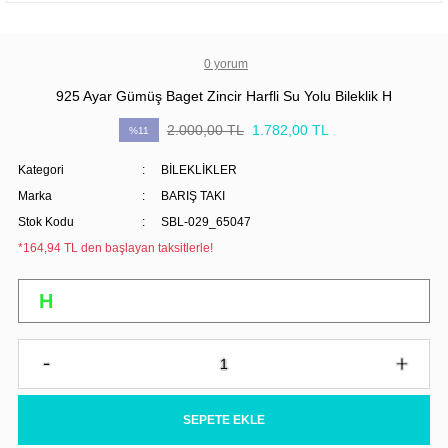
0 yorum
925 Ayar Gümüş Baget Zincir Harfli Su Yolu Bileklik H
2.000,00 TL
1.782,00 TL
%11
Kategori
BİLEKLİKLER
Marka
BARIŞ TAKI
Stok Kodu
SBL-029_65047
*164,94 TL den başlayan taksitlerle!
SEPETE EKLE