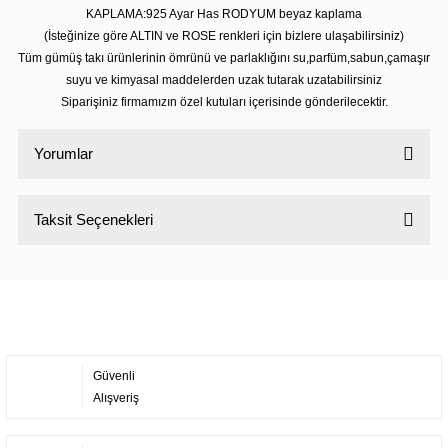
KAPLAMA:925 Ayar Has RODYUM beyaz kaplama
(İsteğinize göre ALTIN ve ROSE renkleri için bizlere ulaşabilirsiniz)
Tüm gümüş takı ürünlerinin ömrünü ve parlaklığını su,parfüm,sabun,çamaşır
suyu ve kimyasal maddelerden uzak tutarak uzatabilirsiniz
Siparişiniz firmamızın özel kutuları içerisinde gönderilecektir.
Yorumlar
Taksit Seçenekleri
Bu ürüne ilk yorumu siz yapın!
Yorum Yaz
Güvenli
Alışveriş