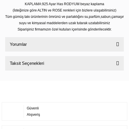
KAPLAMA:925 Ayar Has RODYUM beyaz kaplama
(İsteğinize göre ALTIN ve ROSE renkleri için bizlere ulaşabilirsiniz)
Tüm gümüş takı ürünlerinin ömrünü ve parlaklığını su,parfüm,sabun,çamaşır
suyu ve kimyasal maddelerden uzak tutarak uzatabilirsiniz
Siparişiniz firmamızın özel kutuları içerisinde gönderilecektir.
Yorumlar
Taksit Seçenekleri
Bu ürüne ilk yorumu siz yapın!
Yorum Yaz
Güvenli
Alışveriş