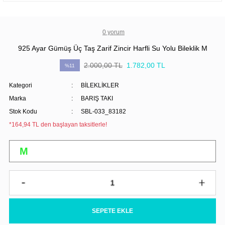
0 yorum
925 Ayar Gümüş Üç Taş Zarif Zincir Harfli Su Yolu Bileklik M
2.000,00 TL
1.782,00 TL
%11
Kategori
BİLEKLİKLER
Marka
BARIŞ TAKI
Stok Kodu
SBL-033_83182
*164,94 TL den başlayan taksitlerle!
SEPETE EKLE