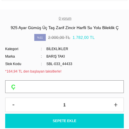
0 yorum
925 Ayar Gümüş Üç Taş Zarif Zincir Harfli Su Yolu Bileklik Ç
2.000,00 TL
1.782,00 TL
%11
Kategori
BİLEKLİKLER
Marka
BARIŞ TAKI
Stok Kodu
SBL-033_44433
*164,94 TL den başlayan taksitlerle!
SEPETE EKLE