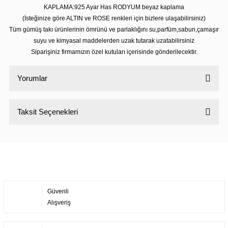
KAPLAMA:925 Ayar Has RODYUM beyaz kaplama
(İsteğinize göre ALTIN ve ROSE renkleri için bizlere ulaşabilirsiniz)
Tüm gümüş takı ürünlerinin ömrünü ve parlaklığını su,parfüm,sabun,çamaşır
suyu ve kimyasal maddelerden uzak tutarak uzatabilirsiniz
Siparişiniz firmamızın özel kutuları içerisinde gönderilecektir.
Yorumlar
Taksit Seçenekleri
Bu ürüne ilk yorumu siz yapın!
Yorum Yaz
Güvenli
Alışveriş