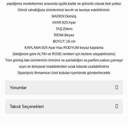
yaptığımız modellerimiz arasında işçilik,kalite ve görüntü olarak fark yoktur.
Gönül rahatlığıyla ürünlerimizi tercih ve tavsiye edebilirsiniz
MADEN:Gümüş
AYAR:925 Ayar
TAŞ:Zirkon
RENK:Beyaz
BOYUT: 18 cm
KAPLAMA:925 Ayar Has RODYUM beyaz kaplama
(İsteğinize göre ALTIN ve ROSE renkleri için bizlere ulaşabilirsiniz)
Tüm gümüş takı ürünlerinin ömrünü ve parlaklığını su,parfüm,sabun,çamaşır
suyu ve kimyasal maddelerden uzak tutarak uzatabilirsiniz
Siparişiniz firmamızın özel kutuları içerisinde gönderilecektir.
Yorumlar
Taksit Seçenekleri
Bu ürüne ilk yorumu siz yapın!
Yorum Yaz