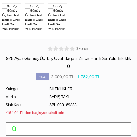
0 yorum
925 Ayar Gümüş Üç Taş Oval Bagetli Zincir Harfli Su Yolu Bileklik
Ü
2.000,00 TL
1.782,00 TL
%11
Kategori
BİLEKLİKLER
Marka
BARIŞ TAKI
Stok Kodu
SBL-030_69833
*164,94 TL den başlayan taksitlerle!