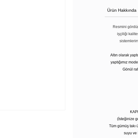
Ürün Hakkında
Resmini gördüğ
işçiliği kali
sistemleri
Altın olarak yap
yaptığımız modell
Gönül rah
KAP
(İsteğinize g
Tüm gümüş takı ü
suyu ve 