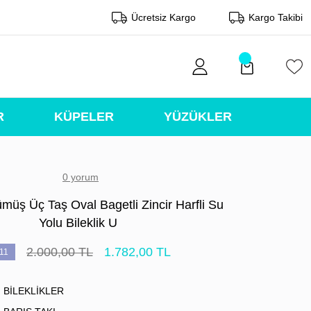
Ücretsiz Kargo
Kargo Takibi
R
KÜPELER
YÜZÜKLER
0 yorum
müş Üç Taş Oval Bagetli Zincir Harfli Su
Yolu Bileklik U
2.000,00 TL
1.782,00 TL
11
BİLEKLİKLER