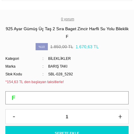
0 yorum
925 Ayar Gümüş Üç Taş 2 Sıra Baget Zincir Harfli Su Yolu Bileklik
F
1.850,00 TL
1.670,63 TL
%10
Kategori
BİLEKLİKLER
Marka
BARIŞ TAKI
Stok Kodu
SBL-028_5292
*154,63 TL den başlayan taksitlerle!
SEPETE EKLE