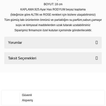
BOYUT: 18 cm
KAPLAMA:925 Ayar Has RODYUM beyaz kaplama
(İsteğinize göre ALTIN ve ROSE renkleri için bizlere ulaşabilirsiniz)
Tüm gümüş takı ürünlerinin ömrünü ve parlaklığını su,parfüm,sabun,çamaşır
suyu ve kimyasal maddelerden uzak tutarak uzatabilirsiniz
Siparişiniz firmamızın özel kutuları içerisinde gönderilecektir.
Yorumlar
Taksit Seçenekleri
Bu ürüne ilk yorumu siz yapın!
Yorum Yaz
Güvenli
Alışveriş