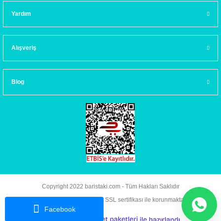
Yardım
Alışveriş
Blog
Copyright 2022 baristaki.com - Tüm Hakları Saklıdır
Kredi kartı bilgileriniz 256bit SSL sertifikası ile korunmaktadır.
Facebook
ideasoft
ile
e-