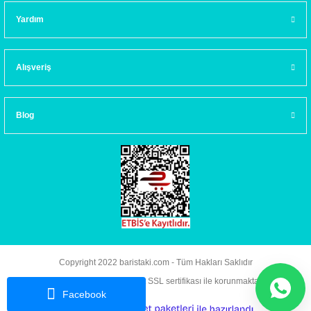
Yardım
Alışveriş
Blog
Copyright 2022 baristaki.com - Tüm Hakları Saklıdır
Kredi kartı bilgileriniz 256bit SSL sertifikası ile korunmaktadır.
Facebook
ideasoft
ile
e-