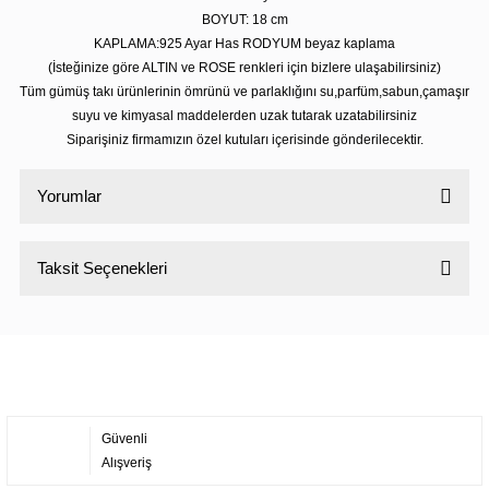
BOYUT: 18 cm
KAPLAMA:925 Ayar Has RODYUM beyaz kaplama
(İsteğinize göre ALTIN ve ROSE renkleri için bizlere ulaşabilirsiniz)
Tüm gümüş takı ürünlerinin ömrünü ve parlaklığını su,parfüm,sabun,çamaşır
suyu ve kimyasal maddelerden uzak tutarak uzatabilirsiniz
Siparişiniz firmamızın özel kutuları içerisinde gönderilecektir.
Yorumlar
Taksit Seçenekleri
Bu ürüne ilk yorumu siz yapın!
Yorum Yaz
Güvenli
Alışveriş