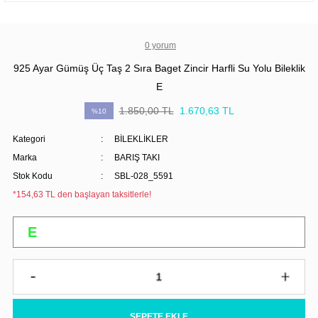
0 yorum
925 Ayar Gümüş Üç Taş 2 Sıra Baget Zincir Harfli Su Yolu Bileklik
E
1.850,00 TL
1.670,63 TL
%10
Kategori
BİLEKLİKLER
Marka
BARIŞ TAKI
Stok Kodu
SBL-028_5591
*154,63 TL den başlayan taksitlerle!
SEPETE EKLE