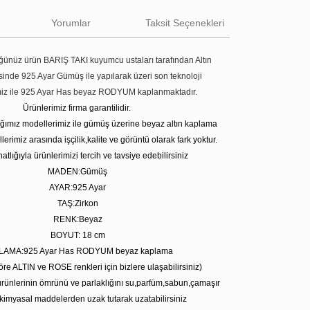
Yorumlar
Taksit Seçenekleri
ünüz ürün BARIŞ TAKI kuyumcu ustaları tarafından Altın
tesinde 925 Ayar Gümüş ile yapılarak üzeri son teknoloji
miz ile 925 Ayar Has beyaz RODYUM kaplanmaktadır.
Ürünlerimiz firma garantilidir.
tığımız modellerimiz ile gümüş üzerine beyaz altın kaplama
erimiz arasında işçilik,kalite ve görüntü olarak fark yoktur.
atlığıyla ürünlerimizi tercih ve tavsiye edebilirsiniz
MADEN:Gümüş
AYAR:925 Ayar
TAŞ:Zirkon
RENK:Beyaz
BOYUT: 18 cm
LAMA:925 Ayar Has RODYUM beyaz kaplama
öre ALTIN ve ROSE renkleri için bizlere ulaşabilirsiniz)
rünlerinin ömrünü ve parlaklığını su,parfüm,sabun,çamaşır
kimyasal maddelerden uzak tutarak uzatabilirsiniz