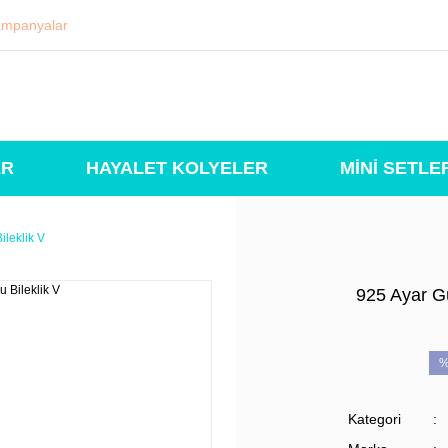
mpanyalar
ER
HAYALET KOLYELER
MİNİ SETLE
ileklik V
925 Ayar Gü
%
Kategori