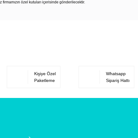
z firmamızın özel kutuları içerisinde gönderilecektir.
Bu ürüne ilk yorumu siz yapın!
Yorum Yaz
Kişiye Özel
Whatsapp
Paketleme
Sipariş Hattı