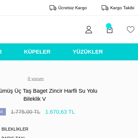
Ücretsiz Kargo
Kargo Takibi
R
KÜPELER
YÜZÜKLER
0 yorum
müş Üç Taş Baget Zincir Harfli Su Yolu
Bileklik V
1.775,00 TL
1.670,63 TL
6
BİLEKLİKLER