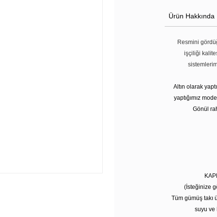
Ürün Hakkında
Resmini gördüğ
işçiliği kali
sistemleri
Altın olarak yap
yaptığımız modell
Gönül rah
KAP
(İsteğinize g
Tüm gümüş takı ü
suyu ve 