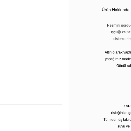
Ürün Hakkında
Resmini gördüğ
işçiliği kali
sistemleri
Altın olarak yap
yaptığımız modell
Gönül rah
KAP
(İsteğinize g
Tüm gümüş takı ü
suyu ve 