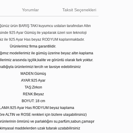
Yorumlar
Taksit Seçenekleri
ünüz ürün BARIŞ TAKI kuyumcu ustaları tarafından Altın
tesinde 925 Ayar Gümüş ile yapılarak üzeri son teknoloji
miz ile 925 Ayar Has beyaz RODYUM kaplanmaktadır.
Ürünlerimiz firma garantilidir.
tığımız modellerimiz ile gümüş üzerine beyaz altın kaplama
erimiz arasında işçilik,kalite ve görüntü olarak fark yoktur.
atlığıyla ürünlerimizi tercih ve tavsiye edebilirsiniz
MADEN:Gümüş
AYAR:925 Ayar
TAŞ:Zirkon
RENK:Beyaz
BOYUT: 18 cm
LAMA:925 Ayar Has RODYUM beyaz kaplama
öre ALTIN ve ROSE renkleri için bizlere ulaşabilirsiniz)
rünlerinin ömrünü ve parlaklığını su,parfüm,sabun,çamaşır
kimyasal maddelerden uzak tutarak uzatabilirsiniz