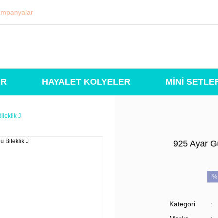
mpanyalar
ER
HAYALET KOLYELER
MİNİ SETLE
leklik J
925 Ayar Gü
%
Kategori