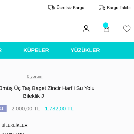
Ücretsiz Kargo
Kargo Takibi
R
KÜPELER
YÜZÜKLER
0 yorum
müş Üç Taş Baget Zincir Harfli Su Yolu
Bileklik J
2.000,00 TL
1.782,00 TL
11
BİLEKLİKLER