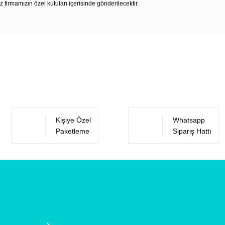
z firmamızın özel kutuları içerisinde gönderilecektir.
Bu ürüne ilk yorumu siz yapın!
Yorum Yaz
Kişiye Özel
Whatsapp
Paketleme
Sipariş Hattı