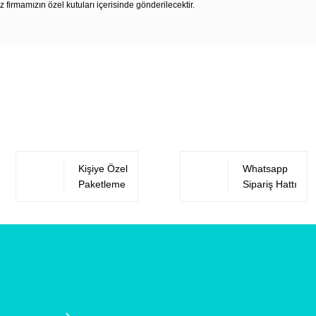
z firmamızın özel kutuları içerisinde gönderilecektir.
Bu ürüne ilk yorumu siz yapın!
Yorum Yaz
Kişiye Özel
Whatsapp
Paketleme
Sipariş Hattı