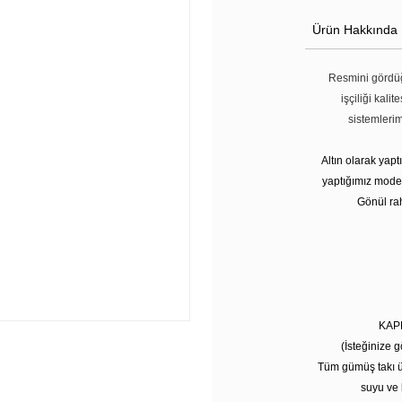
Ürün Hakkında
Resmini gördüğ
işçiliği kali
sistemleri
Altın olarak yap
yaptığımız modell
Gönül rah
KAP
(İsteğinize g
Tüm gümüş takı ü
suyu ve 