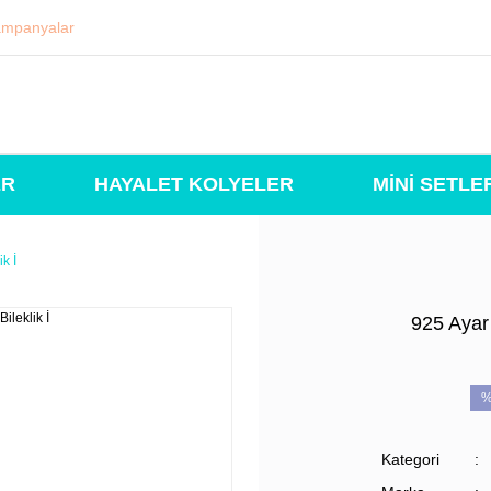
mpanyalar
ER
HAYALET KOLYELER
MİNİ SETLE
k İ
925 Ayar 
%
Kategori