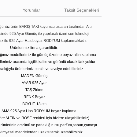
Yorumlar
Taksit Seçenekleri
ünüz ürün BARIŞ TAKI kuyumcu ustaları tarafından Altın
tesinde 925 Ayar Gümüş ile yapılarak üzeri son teknoloji
miz ile 925 Ayar Has beyaz RODYUM kaplanmaktadır.
Ürünlerimiz firma garantilidir.
tığımız modellerimiz ile gümüş üzerine beyaz altın kaplama
erimiz arasında işçilik,kalite ve görüntü olarak fark yoktur.
atlığıyla ürünlerimizi tercih ve tavsiye edebilirsiniz
MADEN:Gümüş
AYAR:925 Ayar
TAŞ:Zirkon
RENK:Beyaz
BOYUT: 18 cm
LAMA:925 Ayar Has RODYUM beyaz kaplama
öre ALTIN ve ROSE renkleri için bizlere ulaşabilirsiniz)
rünlerinin ömrünü ve parlaklığını su,parfüm,sabun,çamaşır
kimyasal maddelerden uzak tutarak uzatabilirsiniz