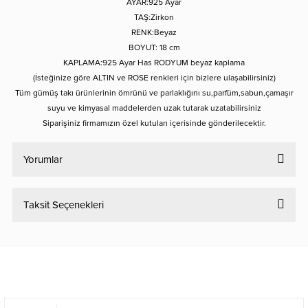
AYAR:925 Ayar
TAŞ:Zirkon
RENK:Beyaz
BOYUT: 18 cm
KAPLAMA:925 Ayar Has RODYUM beyaz kaplama
(İsteğinize göre ALTIN ve ROSE renkleri için bizlere ulaşabilirsiniz)
Tüm gümüş takı ürünlerinin ömrünü ve parlaklığını su,parfüm,sabun,çamaşır
suyu ve kimyasal maddelerden uzak tutarak uzatabilirsiniz
Siparişiniz firmamızın özel kutuları içerisinde gönderilecektir.
Yorumlar
Taksit Seçenekleri
Bu ürüne ilk yorumu siz yapın!
Yorum Yaz