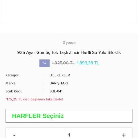
0 yorum
925 Ayar Gümüş Tek Taşlı Zincir Harfli Su Yolu Bileklik
1.925,00 TL
1.893,38 TL
%2
Kategori
BİLEKLİKLER
Marka
BARIŞ TAKI
Stok Kodu
SBL-041
*175,25 TL den başlayan taksitlerle!