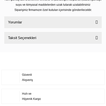
suyu ve kimyasal maddelerden uzak tutarak uzatabilirsiniz
Siparişiniz firmamızın özel kutuları içerisinde gönderilecektir.
Yorumlar
Taksit Seçenekleri
Bu ürüne ilk yorumu siz yapın!
Yorum Yaz
Güvenli
Alışveriş
Hızlı ve
Hijyenik Kargo