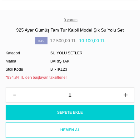
0 yorum
925 Ayar Gümüş Tam Tur Kalpli Model Şık Su Yolu Set
12.500,00 TL
10.100,00 TL
%19
Kategori
SU YOLU SETLER
Marka
BARIŞ TAKI
Stok Kodu
BT-TK123
*934,84 TL den başlayan taksitlerle!
SEPETE EKLE
HEMEN AL