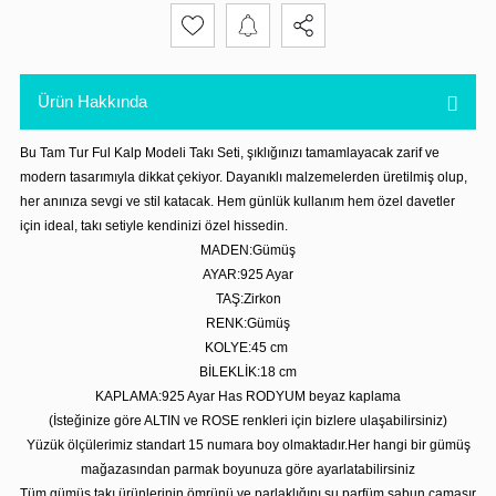
Ürün Hakkında
Bu Tam Tur Ful Kalp Modeli Takı Seti, şıklığınızı tamamlayacak zarif ve
modern tasarımıyla dikkat çekiyor. Dayanıklı malzemelerden üretilmiş olup,
her anınıza sevgi ve stil katacak. Hem günlük kullanım hem özel davetler
için ideal, takı setiyle kendinizi özel hissedin.
MADEN:Gümüş
AYAR:925 Ayar
TAŞ:Zirkon
RENK:Gümüş
KOLYE:45 cm
BİLEKLİK:18 cm
KAPLAMA:925 Ayar Has RODYUM beyaz kaplama
(İsteğinize göre ALTIN ve ROSE renkleri için bizlere ulaşabilirsiniz)
Yüzük ölçülerimiz standart 15 numara boy olmaktadır.Her hangi bir gümüş
mağazasından parmak boyunuza göre ayarlatabilirsiniz
Tüm gümüş takı ürünlerinin ömrünü ve parlaklığını su,parfüm,sabun,çamaşır