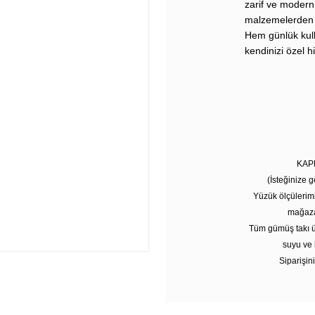
zarif ve modern 
malzemelerden ür
Hem günlük kulla
kendinizi özel h
KAP
(İsteğinize g
Yüzük ölçülerim
mağaza
Tüm gümüş takı ü
suyu ve 
Siparişini