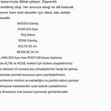
tasarımıyla dikkat çekiyor. Dayanıklı
etilmiş olup, her anınıza sevgi ve stil katacak.
nım hem özel davetler için ideal, takı setiyle
issedin.
MADEN:Gümüş
AYAR:925 Ayar
TAŞ:Zirkon
RENK:Gümüş
KOLYE:45 cm
BİLEKLİK:18 cm
LAMA:925 Ayar Has RODYUM beyaz kaplama
öre ALTIN ve ROSE renkleri için bizlere ulaşabilirsiniz)
iz standart 15 numara boy olmaktadır.Her hangi bir gümüş
sından parmak boyunuza göre ayarlatabilirsiniz
rünlerinin ömrünü ve parlaklığını su,parfüm,sabun,çamaşır
kimyasal maddelerden uzak tutarak uzatabilirsiniz
z firmamızın özel kutuları içerisinde gönderilecektir.
Bu ürüne ilk yorumu siz yapın!