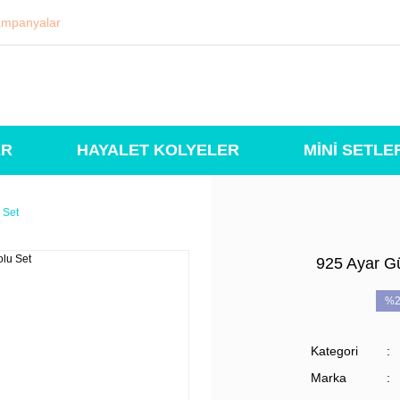
mpanyalar
ER
HAYALET KOLYELER
MİNİ SETLE
 Set
925 Ayar Gü
%2
Kategori
Marka