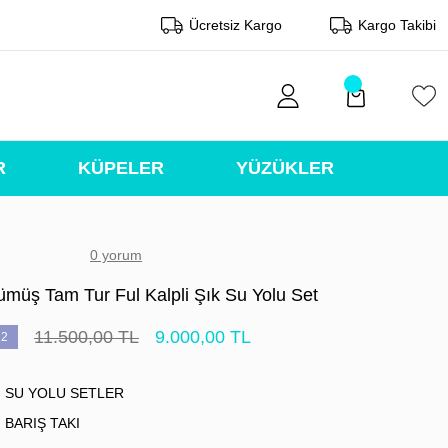
Ücretsiz Kargo
Kargo Takibi
R
KÜPELER
YÜZÜKLER
0 yorum
müş Tam Tur Ful Kalpli Şık Su Yolu Set
11.500,00 TL
9.000,00 TL
2
SU YOLU SETLER
BARIŞ TAKI