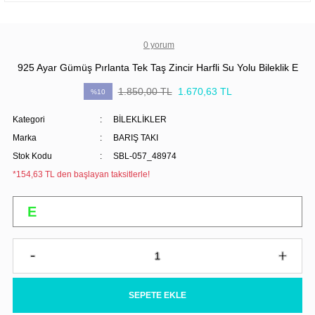
0 yorum
925 Ayar Gümüş Pırlanta Tek Taş Zincir Harfli Su Yolu Bileklik E
1.850,00 TL
1.670,63 TL
%10
Kategori
BİLEKLİKLER
Marka
BARIŞ TAKI
Stok Kodu
SBL-057_48974
*154,63 TL den başlayan taksitlerle!
SEPETE EKLE