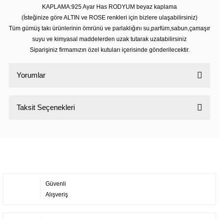
KAPLAMA:925 Ayar Has RODYUM beyaz kaplama
(İsteğinize göre ALTIN ve ROSE renkleri için bizlere ulaşabilirsiniz)
Tüm gümüş takı ürünlerinin ömrünü ve parlaklığını su,parfüm,sabun,çamaşır
suyu ve kimyasal maddelerden uzak tutarak uzatabilirsiniz
Siparişiniz firmamızın özel kutuları içerisinde gönderilecektir.
Yorumlar
Taksit Seçenekleri
Bu ürüne ilk yorumu siz yapın!
Yorum Yaz
Güvenli
Alışveriş