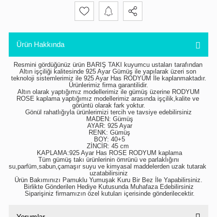
Ürün Hakkında
Resmini gördüğünüz ürün BARIŞ TAKI kuyumcu ustaları tarafından 
Altın işçiliği kalitesinde 925 Ayar Gümüş ile yapılarak üzeri son 
teknoloji sistemlerimiz ile 925 Ayar Has RODYUM İle kaplanmaktadır.
 Ürünlerimiz firma garantilidir. 
 Altın olarak yaptığımız modellerimiz ile gümüş üzerine RODYUM 
ROSE kaplama yaptığımız modellerimiz arasında işçilik,kalite ve 
görüntü olarak fark yoktur.
 Gönül rahatlığıyla ürünlerimizi tercih ve tavsiye edebilirsiniz 
 MADEN: Gümüş
 AYAR: 925 Ayar
 RENK: Gümüş
 BOY: 40+5
ZİNCİR: 45 cm 
 KAPLAMA:925 Ayar Has ROSE RODYUM kaplama
 Tüm gümüş takı ürünlerinin ömrünü ve parlaklığını 
su,parfüm,sabun,çamaşır suyu ve kimyasal maddelerden uzak tutarak 
uzatabilirsiniz
 Ürün Bakımınızı Pamuklu Yumuşak Kuru Bir Bez İle Yapabilirsiniz. 
Birlikte Gönderilen Hediye Kutusunda Muhafaza Edebilirsiniz
 Siparişiniz firmamızın özel kutuları içerisinde gönderilecektir.
Yorumlar