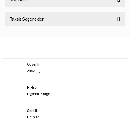
Taksit Seçenekleri
Bu ürüne ilk yorumu siz yapın!
Yorum Yaz
Güvenli
Alışveriş
Hızlı ve
Hijyenik Kargo
Sertifikalı
Ürünler