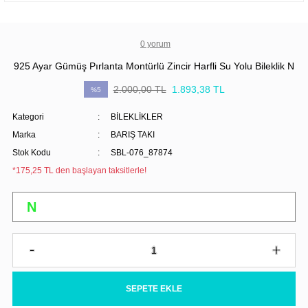
0 yorum
925 Ayar Gümüş Pırlanta Montürlü Zincir Harfli Su Yolu Bileklik N
2.000,00 TL
1.893,38 TL
%5
Kategori
BİLEKLİKLER
Marka
BARIŞ TAKI
Stok Kodu
SBL-076_87874
*175,25 TL den başlayan taksitlerle!
SEPETE EKLE