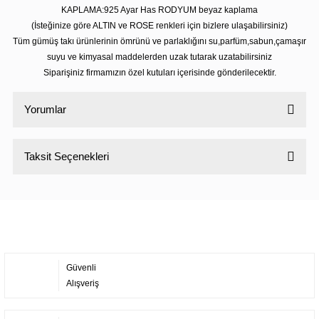
KAPLAMA:925 Ayar Has RODYUM beyaz kaplama
(İsteğinize göre ALTIN ve ROSE renkleri için bizlere ulaşabilirsiniz)
Tüm gümüş takı ürünlerinin ömrünü ve parlaklığını su,parfüm,sabun,çamaşır
suyu ve kimyasal maddelerden uzak tutarak uzatabilirsiniz
Siparişiniz firmamızın özel kutuları içerisinde gönderilecektir.
Yorumlar
Taksit Seçenekleri
Bu ürüne ilk yorumu siz yapın!
Yorum Yaz
Güvenli
Alışveriş