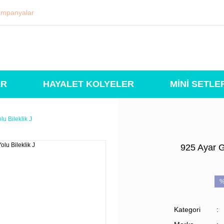
mpanyalar
ER
HAYALET KOLYELER
MİNİ SETLE
u Bileklik J
925 Ayar G
%
Kategori