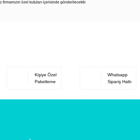
z firmamızın özel kutuları içerisinde gönderilecektir.
Bu ürüne ilk yorumu siz yapın!
Yorum Yaz
Kişiye Özel
Whatsapp
Paketleme
Sipariş Hattı