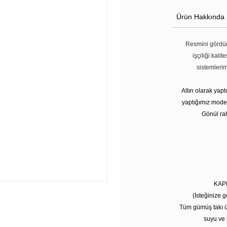
Ürün Hakkında
Resmini gördüğ
işçiliği kali
sistemleri
Altın olarak yap
yaptığımız modell
Gönül rah
KAP
(İsteğinize g
Tüm gümüş takı ü
suyu ve 