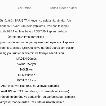
Yorumlar
Taksit Seçenekleri
ünüz ürün BARIŞ TAKI kuyumcu ustaları tarafından Altın
tesinde 925 Ayar Gümüş ile yapılarak üzeri son teknoloji
miz ile 925 Ayar Has beyaz RODYUM kaplanmaktadır.
Ürünlerimiz firma garantilidir.
tığımız modellerimiz ile gümüş üzerine beyaz altın kaplama
erimiz arasında işçilik,kalite ve görüntü olarak fark yoktur.
atlığıyla ürünlerimizi tercih ve tavsiye edebilirsiniz
MADEN:Gümüş
AYAR:925 Ayar
TAŞ:Zirkon
RENK:Beyaz
BOYUT: 18 cm
LAMA:925 Ayar Has RODYUM beyaz kaplama
öre ALTIN ve ROSE renkleri için bizlere ulaşabilirsiniz)
rünlerinin ömrünü ve parlaklığını su,parfüm,sabun,çamaşır
kimyasal maddelerden uzak tutarak uzatabilirsiniz