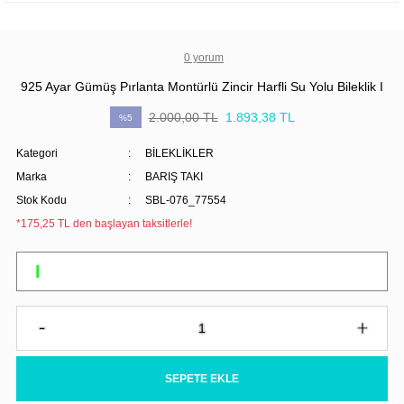
0 yorum
925 Ayar Gümüş Pırlanta Montürlü Zincir Harfli Su Yolu Bileklik I
2.000,00 TL
1.893,38 TL
%5
Kategori
BİLEKLİKLER
Marka
BARIŞ TAKI
Stok Kodu
SBL-076_77554
*175,25 TL den başlayan taksitlerle!
SEPETE EKLE