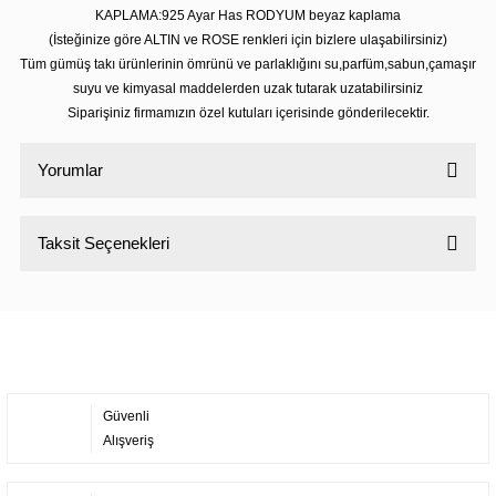
KAPLAMA:925 Ayar Has RODYUM beyaz kaplama
(İsteğinize göre ALTIN ve ROSE renkleri için bizlere ulaşabilirsiniz)
Tüm gümüş takı ürünlerinin ömrünü ve parlaklığını su,parfüm,sabun,çamaşır
suyu ve kimyasal maddelerden uzak tutarak uzatabilirsiniz
Siparişiniz firmamızın özel kutuları içerisinde gönderilecektir.
Yorumlar
Taksit Seçenekleri
Bu ürüne ilk yorumu siz yapın!
Yorum Yaz
Güvenli
Alışveriş