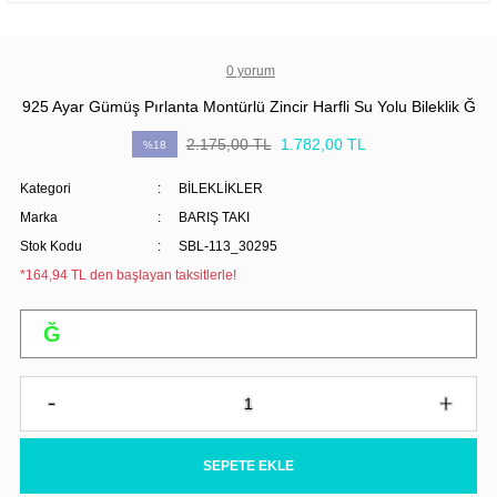
0 yorum
925 Ayar Gümüş Pırlanta Montürlü Zincir Harfli Su Yolu Bileklik Ğ
2.175,00 TL
1.782,00 TL
%18
Kategori
BİLEKLİKLER
Marka
BARIŞ TAKI
Stok Kodu
SBL-113_30295
*164,94 TL den başlayan taksitlerle!
SEPETE EKLE