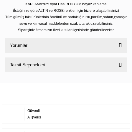
KAPLAMA:925 Ayar Has RODYUM beyaz kaplama
(İsteğinize göre ALTIN ve ROSE renkleri için bizlere ulaşabilirsiniz)
Tüm gümüş takı ürünlerinin ömrünü ve parlaklığını su,parfüm,sabun,çamaşır
suyu ve kimyasal maddelerden uzak tutarak uzatabilirsiniz
Siparişiniz firmamızın özel kutuları içerisinde gönderilecektir.
Yorumlar
Taksit Seçenekleri
Bu ürüne ilk yorumu siz yapın!
Yorum Yaz
Güvenli
Alışveriş