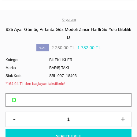
0 yorum
925 Ayar Gümüş Pırlanta Göz Modeli Zincir Harfli Su Yolu Bileklik
D
2.250,00 TL
1.782,00 TL
%21
Kategori
BİLEKLİKLER
Marka
BARIŞ TAKI
Stok Kodu
SBL-097_18493
*164,94 TL den başlayan taksitlerle!
SEPETE EKLE