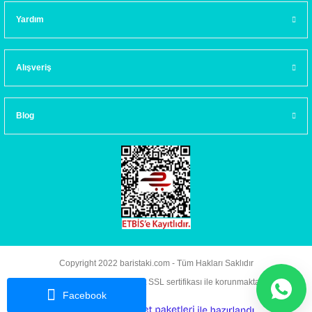
Yardım
Alışveriş
Blog
Copyright 2022 baristaki.com - Tüm Hakları Saklıdır
Kredi kartı bilgileriniz 256bit SSL sertifikası ile korunmaktadır.
Facebook
ideasoft
ile
e-