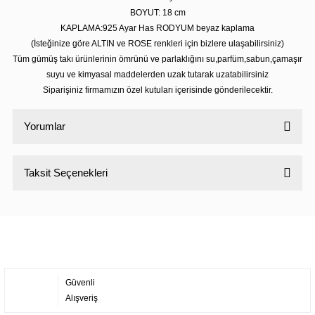
BOYUT: 18 cm
KAPLAMA:925 Ayar Has RODYUM beyaz kaplama
(İsteğinize göre ALTIN ve ROSE renkleri için bizlere ulaşabilirsiniz)
Tüm gümüş takı ürünlerinin ömrünü ve parlaklığını su,parfüm,sabun,çamaşır
suyu ve kimyasal maddelerden uzak tutarak uzatabilirsiniz
Siparişiniz firmamızın özel kutuları içerisinde gönderilecektir.
Yorumlar
Taksit Seçenekleri
Bu ürüne ilk yorumu siz yapın!
Yorum Yaz
Güvenli
Alışveriş