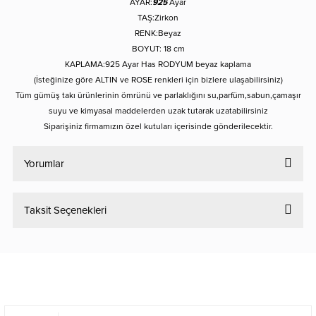
AYAR:
925
Ayar
TAŞ:Zirkon
RENK:Beyaz
BOYUT: 18 cm
KAPLAMA:925 Ayar Has RODYUM beyaz kaplama
(İsteğinize göre ALTIN ve ROSE renkleri için bizlere ulaşabilirsiniz)
Tüm gümüş takı ürünlerinin ömrünü ve parlaklığını su,parfüm,sabun,çamaşır
suyu ve kimyasal maddelerden uzak tutarak uzatabilirsiniz
Siparişiniz firmamızın özel kutuları içerisinde gönderilecektir.
Yorumlar
Taksit Seçenekleri
Bu ürüne ilk yorumu siz yapın!
Yorum Yaz