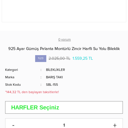
0 yorum
925 Ayar Gümüş Pırlanta Montürlü Zincir Harfli Su Yolu Bileklik
2.025,00 TL
1.559,25 TL
%23
Kategori
BİLEKLİKLER
Marka
BARIŞ TAKI
Stok Kodu
SBL-155
*144,32 TL den başlayan taksitlerle!