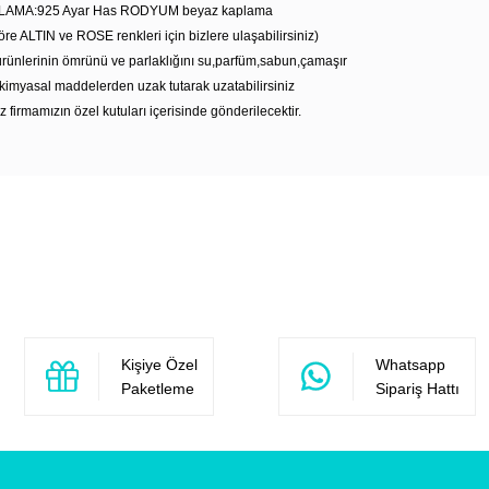
LAMA:925 Ayar Has RODYUM beyaz kaplama
öre ALTIN ve ROSE renkleri için bizlere ulaşabilirsiniz)
rünlerinin ömrünü ve parlaklığını su,parfüm,sabun,çamaşır
kimyasal maddelerden uzak tutarak uzatabilirsiniz
z firmamızın özel kutuları içerisinde gönderilecektir.
Bu ürüne ilk yorumu siz yapın!
Yorum Yaz
Kişiye Özel
Whatsapp
Paketleme
Sipariş Hattı