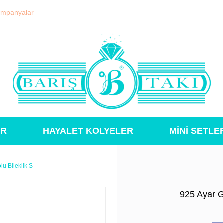
mpanyalar
ER
HAYALET KOLYELER
MİNİ SETLE
lu Bileklik S
925 Ayar G