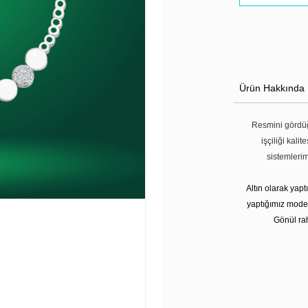
Ürün Hakkında
Resmini gördüğ
işçiliği kali
sistemleri
Altın olarak yap
yaptığımız modell
Gönül rah