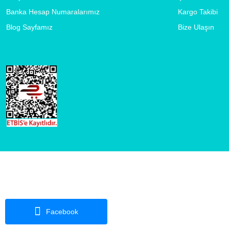
Banka Hesap Numaralarımız
Kargo Takibi
Blog Sayfamız
Bize Ulaşın
Facebook