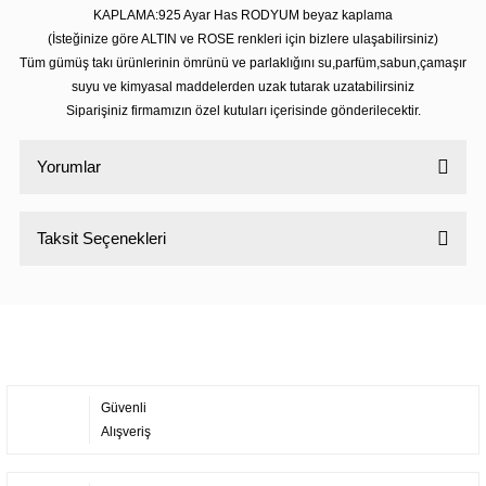
KAPLAMA:925 Ayar Has RODYUM beyaz kaplama
(İsteğinize göre ALTIN ve ROSE renkleri için bizlere ulaşabilirsiniz)
Tüm gümüş takı ürünlerinin ömrünü ve parlaklığını su,parfüm,sabun,çamaşır
suyu ve kimyasal maddelerden uzak tutarak uzatabilirsiniz
Siparişiniz firmamızın özel kutuları içerisinde gönderilecektir.
Yorumlar
Taksit Seçenekleri
Bu ürüne ilk yorumu siz yapın!
Yorum Yaz
Güvenli
Alışveriş