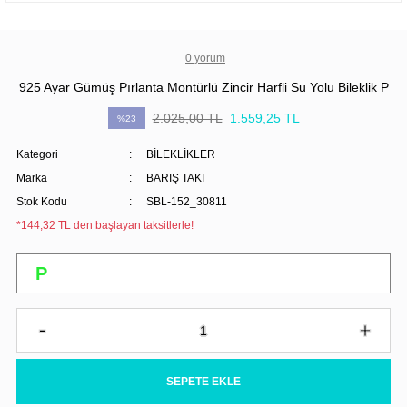
0 yorum
925 Ayar Gümüş Pırlanta Montürlü Zincir Harfli Su Yolu Bileklik P
2.025,00 TL
1.559,25 TL
%23
Kategori
BİLEKLİKLER
Marka
BARIŞ TAKI
Stok Kodu
SBL-152_30811
*144,32 TL den başlayan taksitlerle!
SEPETE EKLE