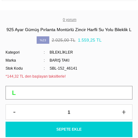
0 yorum
925 Ayar Gümüş Pırlanta Montürlü Zincir Harfli Su Yolu Bileklik L
2.025,00 TL
1.559,25 TL
%23
Kategori
BİLEKLİKLER
Marka
BARIŞ TAKI
Stok Kodu
SBL-152_46141
*144,32 TL den başlayan taksitlerle!
SEPETE EKLE