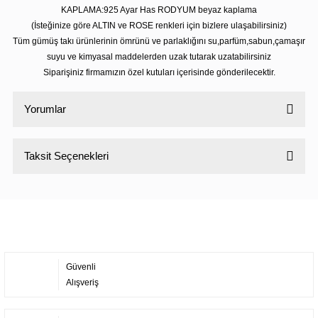
KAPLAMA:925 Ayar Has RODYUM beyaz kaplama
(İsteğinize göre ALTIN ve ROSE renkleri için bizlere ulaşabilirsiniz)
Tüm gümüş takı ürünlerinin ömrünü ve parlaklığını su,parfüm,sabun,çamaşır
suyu ve kimyasal maddelerden uzak tutarak uzatabilirsiniz
Siparişiniz firmamızın özel kutuları içerisinde gönderilecektir.
Yorumlar
Taksit Seçenekleri
Bu ürüne ilk yorumu siz yapın!
Yorum Yaz
Güvenli
Alışveriş