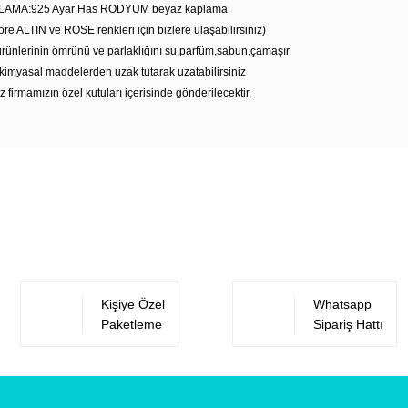
LAMA:925 Ayar Has RODYUM beyaz kaplama
öre ALTIN ve ROSE renkleri için bizlere ulaşabilirsiniz)
rünlerinin ömrünü ve parlaklığını su,parfüm,sabun,çamaşır
kimyasal maddelerden uzak tutarak uzatabilirsiniz
z firmamızın özel kutuları içerisinde gönderilecektir.
Bu ürüne ilk yorumu siz yapın!
Yorum Yaz
Kişiye Özel
Whatsapp
Paketleme
Sipariş Hattı