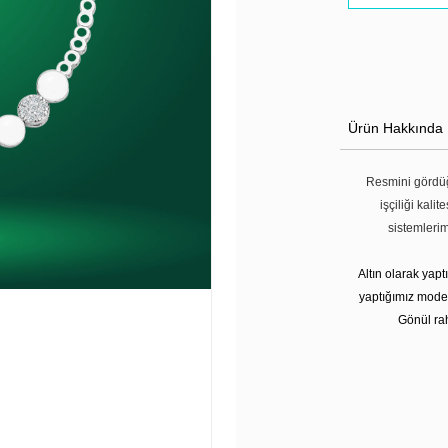
Ürün Hakkında
Resmini gördüğ
işçiliği kali
sistemleri
Altın olarak yap
yaptığımız modell
Gönül rah