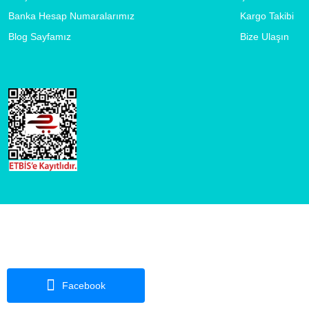
Banka Hesap Numaralarımız
Kargo Takibi
Blog Sayfamız
Bize Ulaşın
Facebook