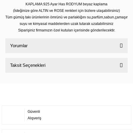
KAPLAMA:925 Ayar Has RODYUM beyaz kaplama
(İsteğinize göre ALTIN ve ROSE renkleri için bizlere ulaşabilirsiniz)
Tüm gümüş takı ürünlerinin ömrünü ve parlaklığını su,parfüm,sabun,çamaşır
suyu ve kimyasal maddelerden uzak tutarak uzatabilirsiniz
Siparişiniz firmamızın özel kutuları içerisinde gönderilecektir.
Yorumlar
Taksit Seçenekleri
Bu ürüne ilk yorumu siz yapın!
Yorum Yaz
Güvenli
Alışveriş