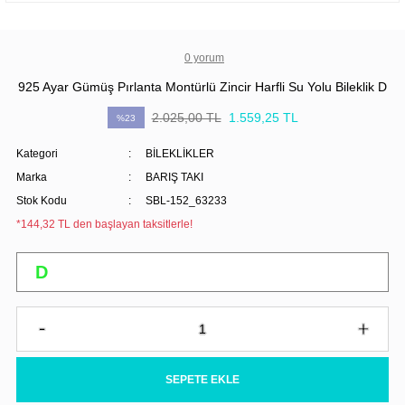
0 yorum
925 Ayar Gümüş Pırlanta Montürlü Zincir Harfli Su Yolu Bileklik D
2.025,00 TL
1.559,25 TL
%23
Kategori
BİLEKLİKLER
Marka
BARIŞ TAKI
Stok Kodu
SBL-152_63233
*144,32 TL den başlayan taksitlerle!
SEPETE EKLE