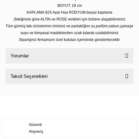
BOYUT: 18 cm
KAPLAMA:925 Ayar Has RODYUM beyaz kaplama
(İsteğinize göre ALTIN ve ROSE renkleri için bizlere ulaşabilirsiniz)
Tüm gümüş takı ürünlerinin ömrünü ve parlaklığını su,parfüm,sabun,çamaşır
suyu ve kimyasal maddelerden uzak tutarak uzatabilirsiniz
Siparişiniz firmamızın özel kutuları içerisinde gönderilecektir.
Yorumlar
Taksit Seçenekleri
Bu ürüne ilk yorumu siz yapın!
Yorum Yaz
Güvenli
Alışveriş