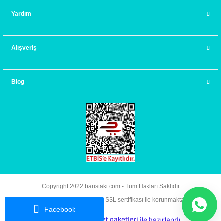
Yardım
Alışveriş
Blog
Copyright 2022 baristaki.com - Tüm Hakları Saklıdır
Kredi kartı bilgileriniz 256bit SSL sertifikası ile korunmaktadır.
Facebook
ideasoft
ile
e-