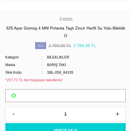
0 yorum
925 Ayar Gümüş 4 MM Pırlanta Taşlı Zincir Harfli Su Yolu Bileklik
O
2.750,00 TL
2.784,38 TL
%-1
Kategori
BİLEKLİKLER
Marka
BARIŞ TAKI
Stok Kodu
SBL-059_84335
*257,72 TL den başlayan taksitlerle!
SEPETE EKLE