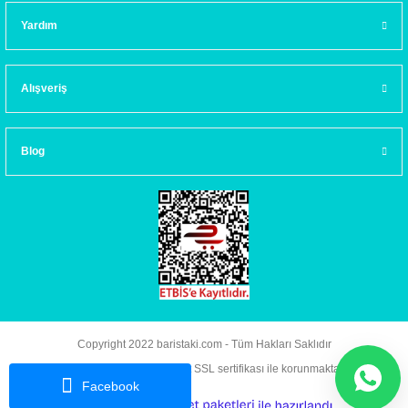
Yardım
Alışveriş
Blog
Copyright 2022 baristaki.com - Tüm Hakları Saklıdır
Kredi kartı bilgileriniz 256bit SSL sertifikası ile korunmaktadır.
Facebook
ideasoft
ile
e-