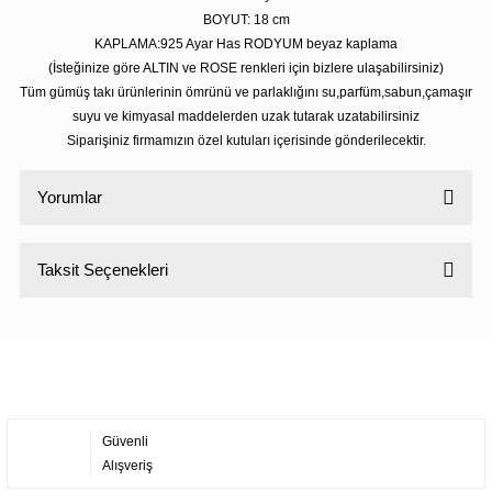
BOYUT: 18 cm
KAPLAMA:925 Ayar Has RODYUM beyaz kaplama
(İsteğinize göre ALTIN ve ROSE renkleri için bizlere ulaşabilirsiniz)
Tüm gümüş takı ürünlerinin ömrünü ve parlaklığını su,parfüm,sabun,çamaşır
suyu ve kimyasal maddelerden uzak tutarak uzatabilirsiniz
Siparişiniz firmamızın özel kutuları içerisinde gönderilecektir.
Yorumlar
Taksit Seçenekleri
Bu ürüne ilk yorumu siz yapın!
Yorum Yaz
Güvenli
Alışveriş