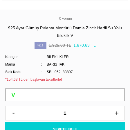
0 yorum
925 Ayar Gümüş Pırlanta Montürlü Damla Zincir Harfli Su Yolu
Bileklik V
1.925,00 TL
1.670,63 TL
%13
Kategori
BİLEKLİKLER
Marka
BARIŞ TAKI
Stok Kodu
SBL-052_83897
*154,63 TL den başlayan taksitlerle!
SEPETE EKLE