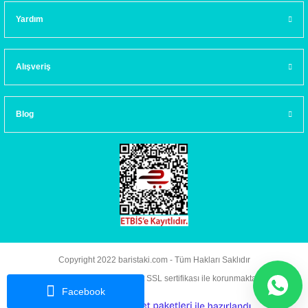
Yardım
Alışveriş
Blog
Copyright 2022 baristaki.com - Tüm Hakları Saklıdır
Kredi kartı bilgileriniz 256bit SSL sertifikası ile korunmaktadır.
Facebook
ideasoft
ile
e-