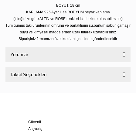
BOYUT: 18 cm
KAPLAMA:925 Ayar Has RODYUM beyaz kaplama
(İsteğinize göre ALTIN ve ROSE renkleri için bizlere ulaşabilirsiniz)
Tüm gümüş takı ürünlerinin ömrünü ve parlaklığını su,parfüm,sabun,çamaşır
suyu ve kimyasal maddelerden uzak tutarak uzatabilirsiniz
Siparişiniz firmamızın özel kutuları içerisinde gönderilecektir.
Yorumlar
Taksit Seçenekleri
Bu ürüne ilk yorumu siz yapın!
Yorum Yaz
Güvenli
Alışveriş